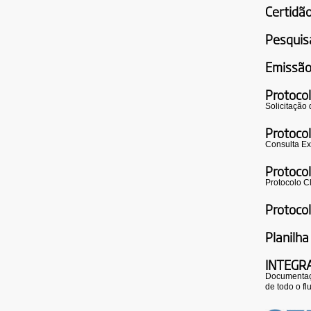
Certidão
Pesquis
Emissão
Protocol
Solicitação
Protoco
Consulta Ex
Protoco
Protocolo C
Protocol
Planilha
INTEGR
Documentaçã
de todo o f