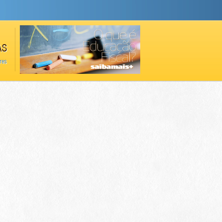
AS
res