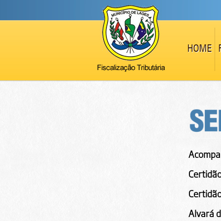
HOME
Acompa
Certidão
Certidão
Alvará d