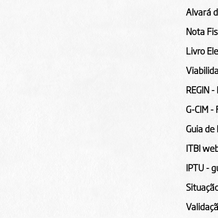
Alvará 
Nota Fis
Livro El
Viabilid
REGIN -
G-CIM -
Guia de 
ITBI we
IPTU - 
Situação
Validaç